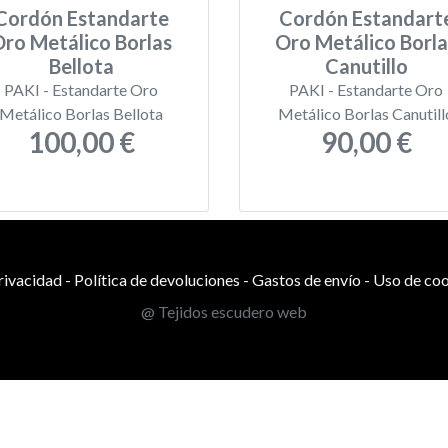
Cordón Estandarte
Cordón Estandart
Oro Metálico Borlas
Oro Metálico Borla
Bellota
Canutillo
PAKI - Estandarte Oro
PAKI - Estandarte Oro
Metálico Borlas Bellota
Metálico Borlas Canutill
100,00 €
90,00 €
privacidad
-
Política de devoluciones
-
Gastos de envío
-
Uso de coo
@ Tejidos escudero web