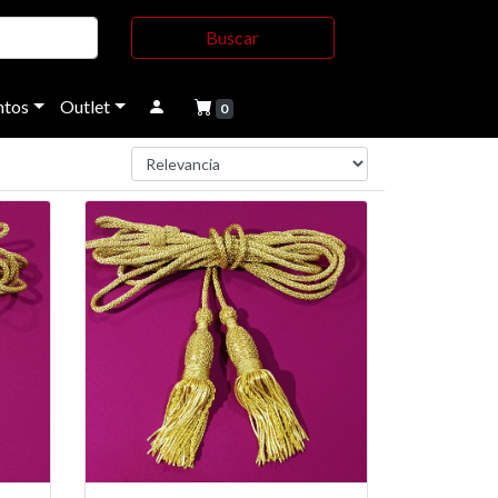
Buscar
tos
Outlet
0