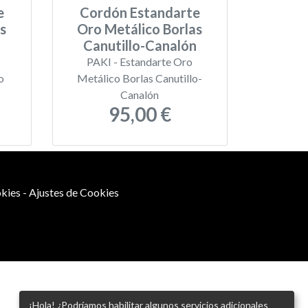
e
Cordón Estandarte
s
Oro Metálico Borlas
Canutillo-Canalón
PAKI - Estandarte Oro
o
Metálico Borlas Canutillo-
Canalón
95,00 €
kies
-
Ajustes de Cookies
¡Hola! ¿Podríamos habilitar algunos servicios adicionales