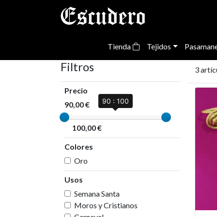
Tienda
Tejidos
Pasamane
Filtros
3 artíc
Precio
90 : 100
90,00 €
100,00 €
Colores
Oro
Usos
Semana Santa
Moros y Cristianos
Carnaval