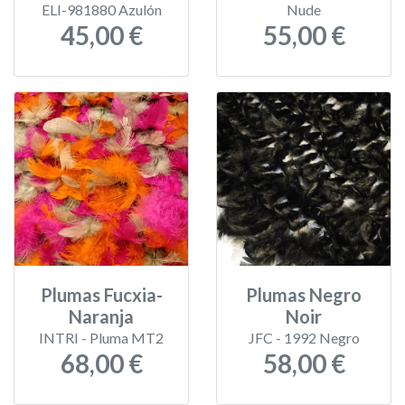
ELI-981880 Azulón
Nude
45,00 €
55,00 €
Plumas Fucxia-
Plumas Negro
Naranja
Noir
INTRI - Pluma MT2
JFC - 1992 Negro
68,00 €
58,00 €