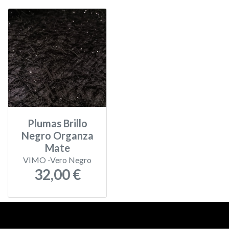
Plumas Brillo
Negro Organza
Mate
VIMO -Vero Negro
32,00 €