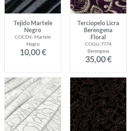
Tejido Martele
Terciopelo Licra
Negro
Berengena
Floral
COCEN- Martele
Negro
COGU-7774
10,00 €
Berengena
35,00 €