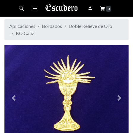
Toggle navigation
0
Aplicaciones
Bordados
Doble Relieve de Oro
BC-Caliz
Previous
Next