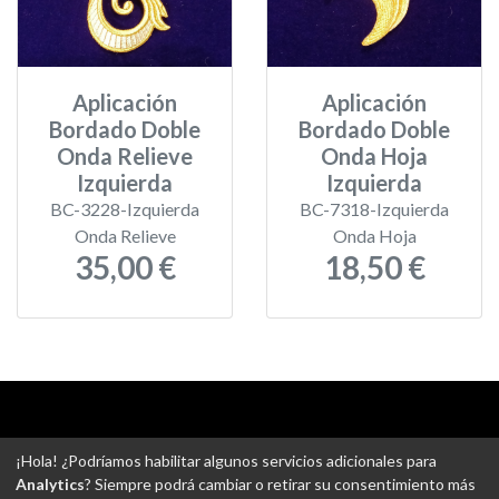
Aplicación
Aplicación
Bordado Doble
Bordado Doble
Onda Relieve
Onda Hoja
Izquierda
Izquierda
BC-3228-Izquierda
BC-7318-Izquierda
Onda Relieve
Onda Hoja
35,00 €
18,50 €
Aviso legal
-
Política de privacidad
-
Política de devoluciones
¡Hola! ¿Podríamos habilitar algunos servicios adicionales para
-
Gastos de envío
-
Uso de cookies
-
Ajustes de Cookies
Analytics
? Siempre podrá cambiar o retirar su consentimiento más