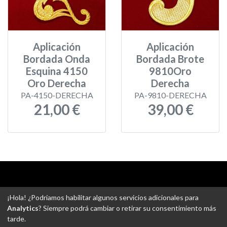
Aplicación
Aplicación
Bordada Onda
Bordada Brote
Esquina 4150
9810Oro
Oro Derecha
Derecha
PA-4150-DERECHA
PA-9810-DERECHA
21,00 €
39,00 €
Aviso legal
-
Política de privacidad
-
Política de devoluciones
¡Hola! ¿Podríamos habilitar algunos servicios adicionales para
-
Gastos de envío
-
Uso de cookies
-
Ajustes de Cookies
Analytics
? Siempre podrá cambiar o retirar su consentimiento más
tarde.
@ Tejidos escudero web