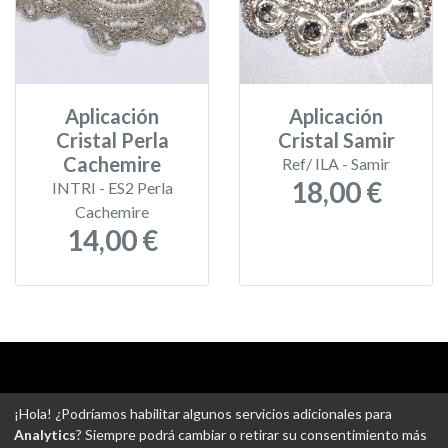
Aplicación
Aplicación
Cristal Perla
Cristal Samir
Cachemire
Ref/ ILA - Samir
18,00 €
INTRI - ES2 Perla
Cachemire
14,00 €
Aviso legal
-
Política de privacidad
-
Política de devoluciones
¡Hola! ¿Podríamos habilitar algunos servicios adicionales para
-
Gastos de envío
-
Uso de cookies
-
Ajustes de Cookies
Analytics
? Siempre podrá cambiar o retirar su consentimiento más