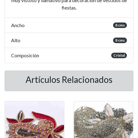
muy vistoso y llamativo para decoración de vestidos de
fiestas.
Ancho
8 cms
Alto
8 cms
Composición
Cristal
Artículos Relacionados