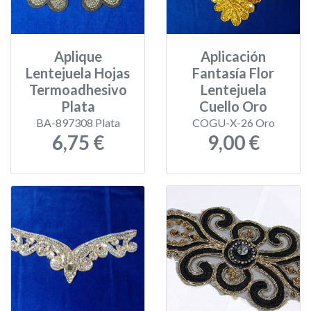
Aplique
Aplicación
Lentejuela Hojas
Fantasía Flor
Termoadhesivo
Lentejuela
Plata
Cuello Oro
BA-897308 Plata
COGU-X-26 Oro
6,75 €
9,00 €