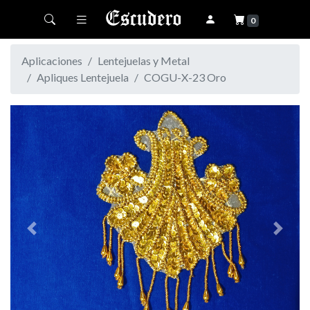
Toggle navigation
0
Aplicaciones
Lentejuelas y Metal
Apliques Lentejuela
COGU-X-23 Oro
Previous
Next