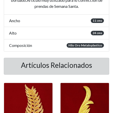
bordado.Artículo muy utilizado para lo confección de
prendas de Semana Santa.
Ancho
11 cms
Alto
24 cms
Composición
Hilo Oro Metaloplastico
Artículos Relacionados