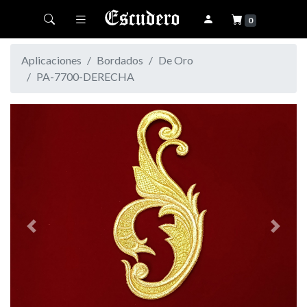
Toggle navigation
0
Aplicaciones
Bordados
De Oro
PA-7700-DERECHA
Previous
Next