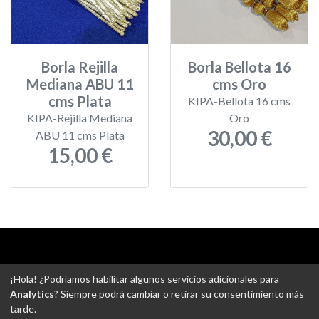
Borla Rejilla
Borla Bellota 16
Mediana ABU 11
cms Oro
cms Plata
KIPA-Bellota 16 cms
KIPA-Rejilla Mediana
Oro
30,00 €
ABU 11 cms Plata
15,00 €
Aviso legal
-
Política de privacidad
-
Política de devoluciones
¡Hola! ¿Podríamos habilitar algunos servicios adicionales para
-
Gastos de envío
-
Uso de cookies
-
Ajustes de Cookies
Analytics
? Siempre podrá cambiar o retirar su consentimiento más
tarde.
@ Tejidos escudero web