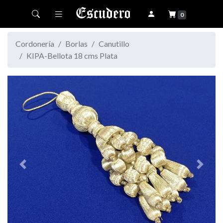
Toggle navigation
0
Cordonería
Borlas
Canutillo
KIPA-Bellota 18 cms Plata
Previous
Next