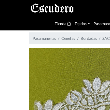
Tienda
Tejidos
Pasamane
Pasamanerías
Cenefas
Bordadas
SAC
Previous