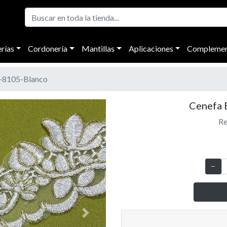
rías
Cordonería
Mantillas
Aplicaciones
Complemen
-8105-Blanco
Cenefa 
Re
Next