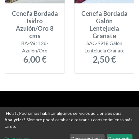
Cenefa Bordada
Cenefa Bordada
Isidro
Galón
Azulón/Oro 8
Lentejuela
cms
Granate
BA-981126-
SAC-9918 Galón
Azulón/Oro
Lentejuela Granate
6,00 €
2,50 €
Aviso legal
-
Política de privacidad
-
Política de devoluciones
¡Hola! ¿Podríamos habilitar algunos servicios adicionales para
-
Gastos de envío
-
Uso de cookies
-
Ajustes de Cookies
Analytics
? Siempre podrá cambiar o retirar su consentimiento más
tarde.
@ Tejidos escudero web
Quiero elegir
...
Descartar todas
De acuerdo