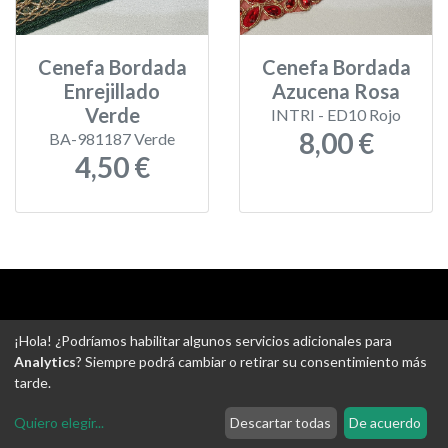
Cenefa Bordada
Cenefa Bordada
Enrejillado
Azucena Rosa
Verde
INTRI - ED10 Rojo
8,00 €
BA-981187 Verde
4,50 €
Aviso legal
-
Política de privacidad
-
Política de devoluciones
¡Hola! ¿Podríamos habilitar algunos servicios adicionales para
-
Gastos de envío
-
Uso de cookies
-
Ajustes de Cookies
Analytics
? Siempre podrá cambiar o retirar su consentimiento más
tarde.
@ Tejidos escudero web
Quiero elegir
...
Descartar todas
De acuerdo