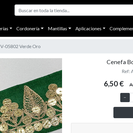
rías
Cordonería
Mantillas
Aplicaciones
Complemen
IV-05802 Verde Oro
Cenefa B
Ref: 
6,50 €
A
Next