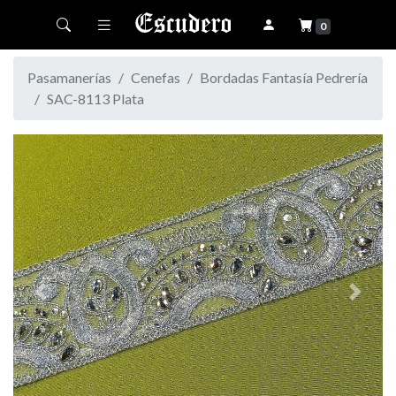
Toggle navigation
0
Pasamanerías
Cenefas
Bordadas Fantasía Pedrería
SAC-8113 Plata
Previous
Next