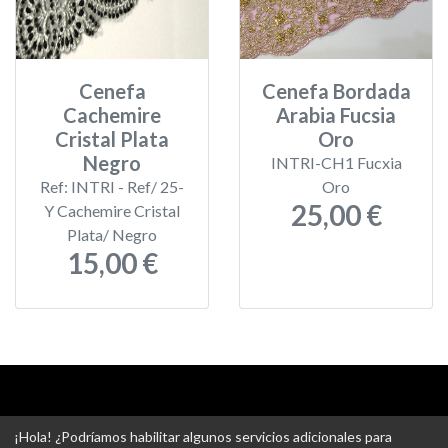
Cenefa
Cenefa Bordada
Cachemire
Arabia Fucsia
Cristal Plata
Oro
Negro
INTRI-CH1 Fucxia
Ref: INTRI - Ref/ 25-
Oro
25,00 €
Y Cachemire Cristal
Plata/ Negro
15,00 €
Aviso legal
-
Política de privacidad
-
Política de devoluciones
¡Hola! ¿Podríamos habilitar algunos servicios adicionales para