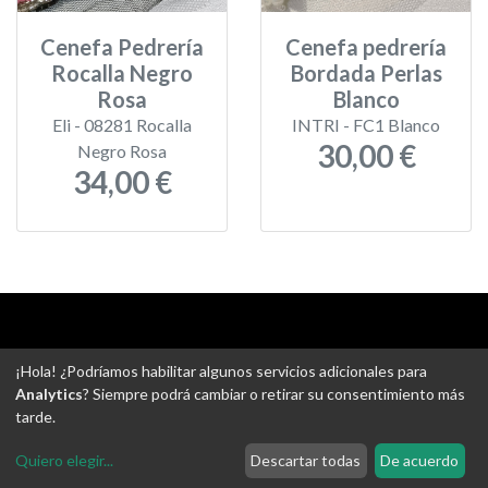
Cenefa Pedrería
Cenefa pedrería
Rocalla Negro
Bordada Perlas
Rosa
Blanco
Eli - 08281 Rocalla
INTRI - FC1 Blanco
30,00 €
Negro Rosa
34,00 €
Aviso legal
-
Política de privacidad
-
Política de devoluciones
¡Hola! ¿Podríamos habilitar algunos servicios adicionales para
-
Gastos de envío
-
Uso de cookies
-
Ajustes de Cookies
Analytics
? Siempre podrá cambiar o retirar su consentimiento más
tarde.
@ Tejidos escudero web
Quiero elegir
...
Descartar todas
De acuerdo