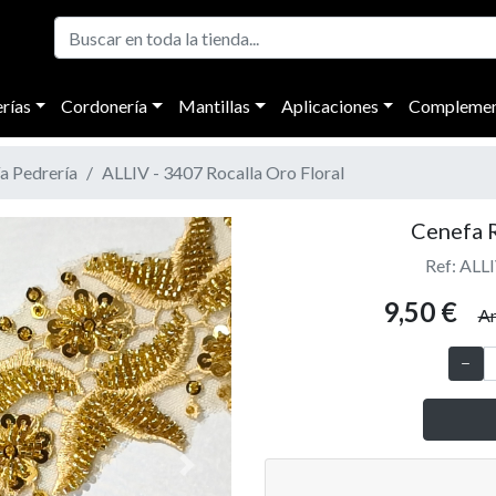
rías
Cordonería
Mantillas
Aplicaciones
Complemen
a Pedrería
ALLIV - 3407 Rocalla Oro Floral
Cenefa R
Ref: ALLI
9,50 €
An
Next