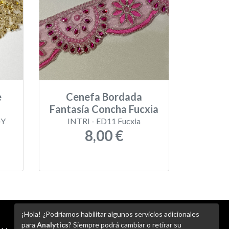
e
Cenefa Bordada
Fantasía Concha Fucxia
-Y
INTRI - ED11 Fucxia
8,00 €
¡Hola! ¿Podríamos habilitar algunos servicios adicionales
para
Analytics
? Siempre podrá cambiar o retirar su