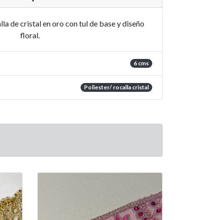
a de cristal en oro con tul de base y diseño
floral.
6 cms
Poliester/ rocalla cristal