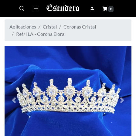
Toggle navigation
0
Aplicaciones
Cristal
Coronas Cristal
Ref/ ILA - Corona Elora
Previous
Next