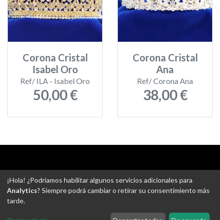
Corona Cristal
Corona Cristal
Isabel Oro
Ana
Ref/ ILA - Isabel Oro
Ref/ Corona Ana
50,00 €
38,00 €
Aviso legal
-
Política de privacidad
-
Política de devoluciones
¡Hola! ¿Podríamos habilitar algunos servicios adicionales para
-
Gastos de envío
-
Uso de cookies
-
Ajustes de Cookies
Analytics
? Siempre podrá cambiar o retirar su consentimiento más
tarde.
@ Tejidos escudero web