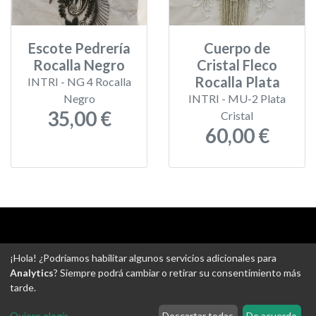
Escote Pedrería
Cuerpo de
Rocalla Negro
Cristal Fleco
Rocalla Plata
INTRI - NG 4 Rocalla
Negro
INTRI - MU-2 Plata
35,00 €
Cristal
60,00 €
Aviso legal
-
Política de privacidad
-
Política de devoluciones
¡Hola! ¿Podríamos habilitar algunos servicios adicionales para
-
Gastos de envío
-
Uso de cookies
-
Ajustes de Cookies
Analytics
? Siempre podrá cambiar o retirar su consentimiento más
tarde.
@ Tejidos escudero web
Quiero elegir
...
Descartar todas
De acuerdo