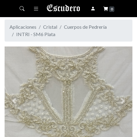
Toggle navigation
0
Aplicaciones
Cristal
Cuerpos de Pedrería
INTRI - SM6 Plata
Previous
Next