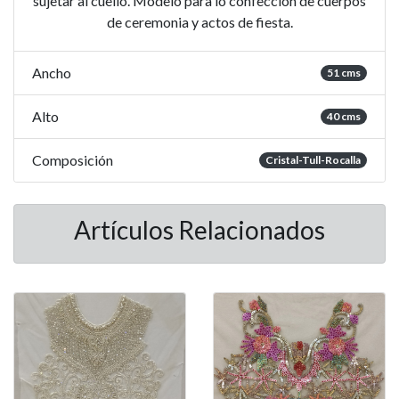
sujetar al cuello. Modelo para lo confección de cuerpos
de ceremonia y actos de fiesta.
Ancho
51 cms
Alto
40 cms
Composición
Cristal-Tull-Rocalla
Artículos Relacionados