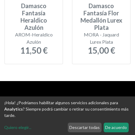
Damasco
Damasco
Fantasía
Fantasía Flor
Heraldico
Medallón Lurex
Azulón
Plata
AROM-Heraldico
MORA - Jaquard
Azulón
Lurex Plata
11,50 €
15,00 €
Aviso legal
-
Política de privacidad
-
Política de devoluciones
¡Hola! ¿Podríamos habilitar algunos servicios adicionales para
-
Gastos de envío
-
Uso de cookies
-
Ajustes de Cookies
Analytics
? Siempre podrá cambiar o retirar su consentimiento más
tarde.
@ Tejidos escudero web
Quiero elegir
...
Descartar todas
De acuerdo