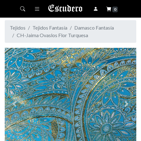
Toggle navigation
0
Tejidos
Tejidos Fantasía
Damasco Fantasía
CH-Jaima Ovaslos Flor Turquesa
Previous
Next