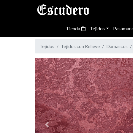
Tienda
Tejidos
Pasamane
Tejidos
Tejidos con Relieve
Damascos
Previous