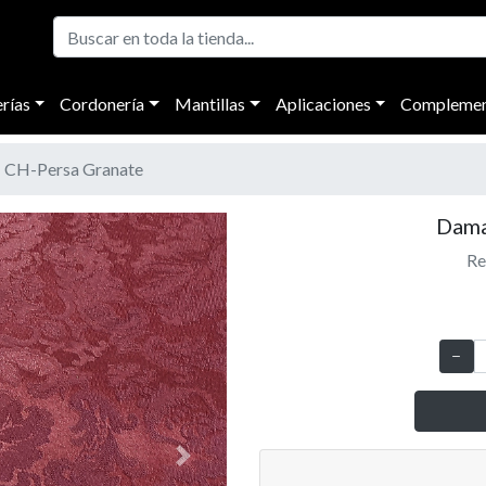
rías
Cordonería
Mantillas
Aplicaciones
Complemen
CH-Persa Granate
Dama
Re
Next