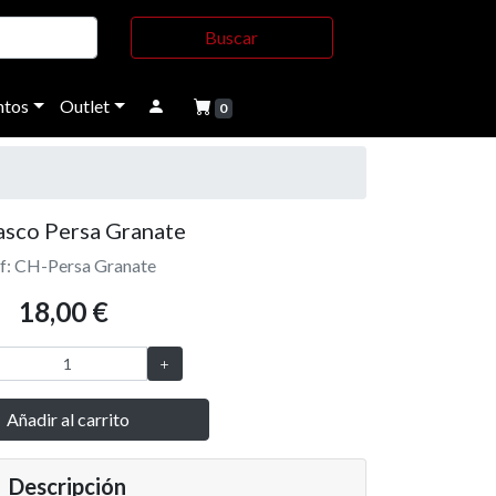
Buscar
tos
Outlet
0
sco Persa Granate
f: CH-Persa Granate
18,00 €
Añadir al carrito
Descripción