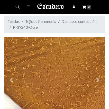
Toggle navigation
0
Tejidos
Tejidos Ceremonia
Damasco confección
R-39243-Ocre
Previous
Next