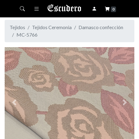
Toggle navigation
0
Tejidos
Tejidos Ceremonia
Damasco confección
MC-5766
Previous
Next