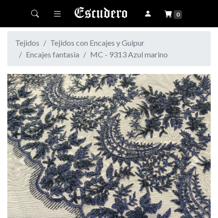
Toggle navigation
0
Tejidos
Tejidos con Encajes y Guipur
Encajes fantasia
MC - 9313 Azul marino
Previous
Next