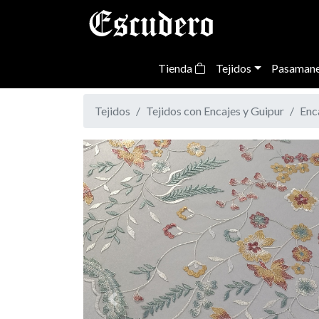
Tienda
Tejidos
Pasamane
Tejidos
Tejidos con Encajes y Guipur
Enc
Previous