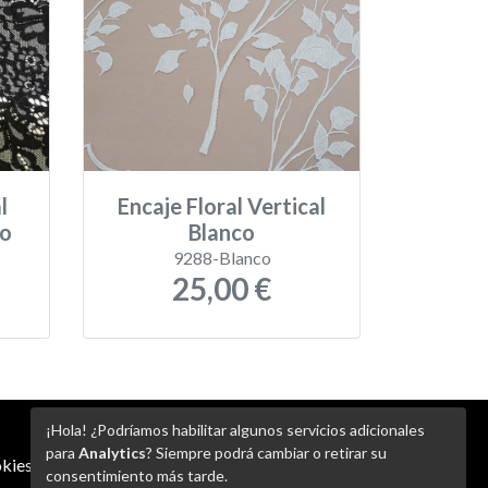
l
Encaje Floral Vertical
ro
Blanco
9288-Blanco
25,00 €
¡Hola! ¿Podríamos habilitar algunos servicios adicionales
para
Analytics
? Siempre podrá cambiar o retirar su
kies
-
Ajustes de Cookies
consentimiento más tarde.