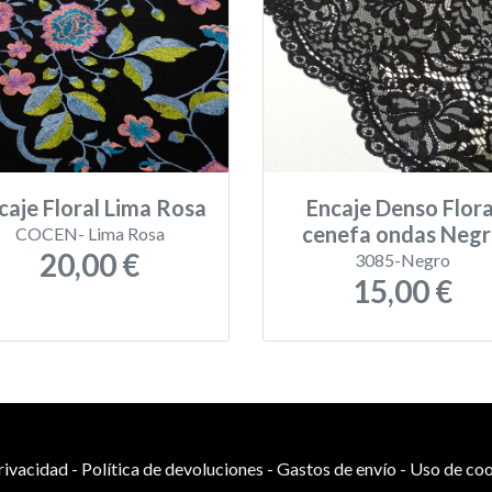
caje Floral Lima Rosa
Encaje Denso Flora
cenefa ondas Neg
COCEN- Lima Rosa
20,00 €
3085-Negro
15,00 €
privacidad
-
Política de devoluciones
-
Gastos de envío
-
Uso de coo