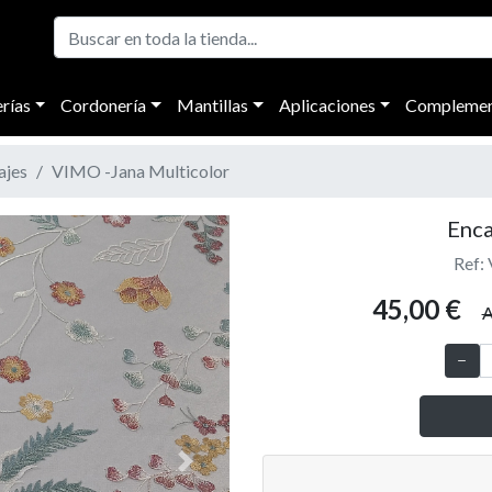
rías
Cordonería
Mantillas
Aplicaciones
Complemen
ajes
VIMO -Jana Multicolor
Enca
Ref:
45,00 €
A
Next