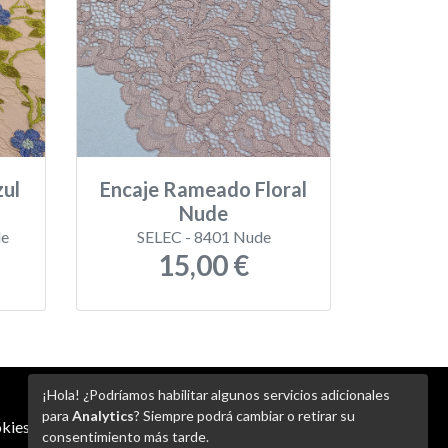
zul
Encaje Rameado Floral
Nude
de
SELEC - 8401 Nude
15,00 €
¡Hola! ¿Podríamos habilitar algunos servicios adicionales
para
Analytics
? Siempre podrá cambiar o retirar su
kies
-
Ajustes de Cookies
consentimiento más tarde.