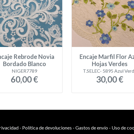
ncaje Rebrode Novia
Encaje Marfil Flor A
Bordado Blanco
Hojas Verdes
NIGER7789
T.SELEC- 5895 Azul Ver
60,00 €
30,00 €
privacidad
-
Política de devoluciones
-
Gastos de envío
-
Uso de coo