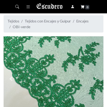
Toggle navigation
0
Tejidos
Tejidos con Encajes y Guipur
Encajes
OBI-verde
Previous
Next