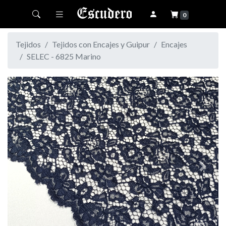
Toggle navigation
0
Tejidos
Tejidos con Encajes y Guipur
Encajes
SELEC - 6825 Marino
Previous
Next