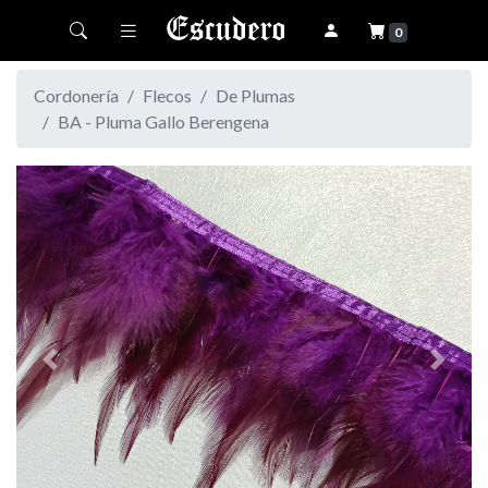
Toggle navigation
0
Cordonería
Flecos
De Plumas
BA - Pluma Gallo Berengena
Previous
Next