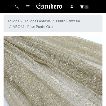
Toggle navigation
0
Tejidos
Tejidos Fantasía
Punto Fantasía
AROM - Plise Punto Oro
Previous
Next