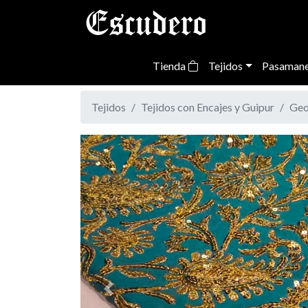
Tienda
Tejidos
Pasamane
Tejidos
Tejidos con Encajes y Guipur
Geo
Previous