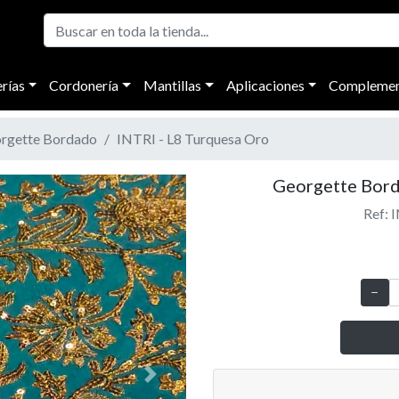
rías
Cordonería
Mantillas
Aplicaciones
Complemen
rgette Bordado
INTRI - L8 Turquesa Oro
Georgette Bor
Ref: 
Next