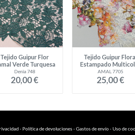
Tejido Guipur Flor
Tejido Guipur Flora
mal Verde Turquesa
Estampado Multicol
Denia 748
AMAL 7705
20,00 €
25,00 €
privacidad
-
Política de devoluciones
-
Gastos de envío
-
Uso de coo