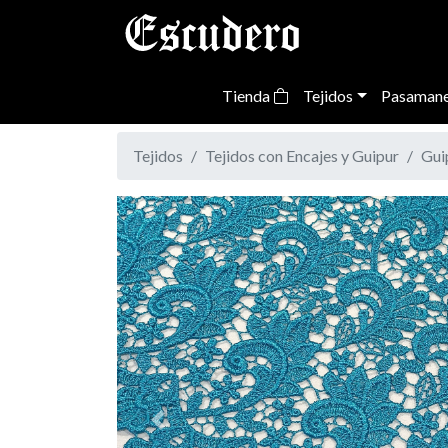
Tienda
Tejidos
Pasamane
Tejidos
Tejidos con Encajes y Guipur
Gui
Previous