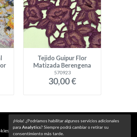
l
Tejido Guipur Flor
or
Matizada Berengena
570923
30,00 €
¡Hola! ¿Podríamos habilitar algunos servicios adicionales
para
Analytics
? Siempre podrá cambiar o retirar su
kies
-
Ajustes de Cookies
consentimiento más tarde.