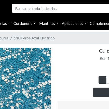
rías
Cordonería
Mantillas
Aplicaciones
Complemen
pures
110 Feroe Azul Electrico
Guip
Ref: 
Next