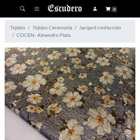
Toggle navigation
0
Tejidos
Tejidos Ceremonia
Jacqard confección
COCEN- Almendro Plata
Previous
Next