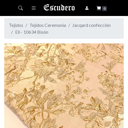
Toggle navigation
0
Tejidos
Tejidos Ceremonia
Jacqard confección
Eli - 10634 Bisón
Previous
Next