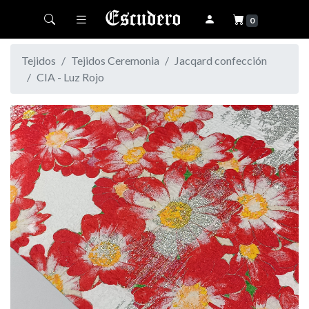
Toggle navigation
0
Tejidos
Tejidos Ceremonia
Jacqard confección
CIA - Luz Rojo
Previous
Next