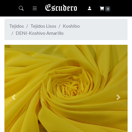
Toggle navigation
0
Tejidos
Tejidos Lisos
Koshibo
DENI-Koshivo Amarillo
Previous
Next