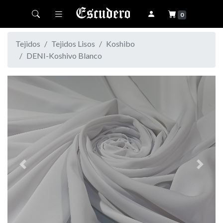
Toggle navigation
0
Tejidos
Tejidos Lisos
Koshibo
DENI-Koshivo Blanco
Previous
Next