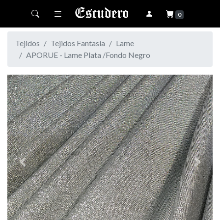
Toggle navigation
0
Tejidos
Tejidos Fantasía
Lame
APORUE - Lame Plata /Fondo Negro
Previous
Next