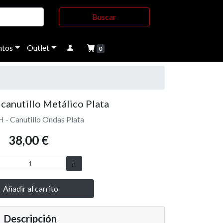
Buscar
tos
Outlet
0
 canutillo Metálico Plata
H - Canutillo Ondas Plata
38,00 €
Añadir al carrito
Descripción