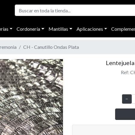
rías
Cordonería
Mantillas
Aplicaciones
Complemen
eremonia
CH - Canutillo Ondas Plata
Lentejuela
Ref: C
Next