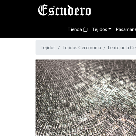
Tienda
Tejidos
Pasamane
Tejidos
Tejidos Ceremonia
Lentejuela C
Previous