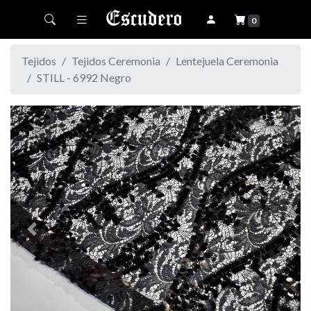
Toggle navigation
0
Tejidos
Tejidos Ceremonia
Lentejuela Ceremonia
STILL - 6992 Negro
Previous
Next