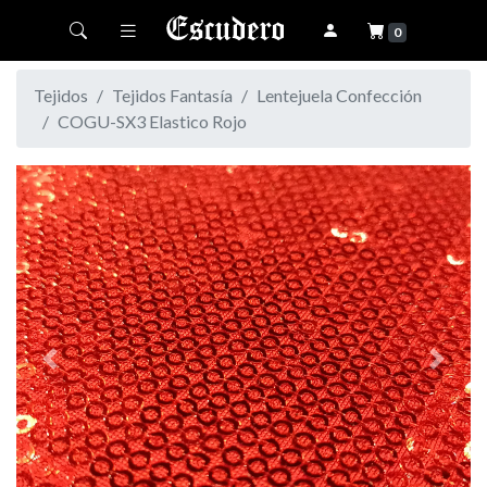
Toggle navigation
0
Tejidos
Tejidos Fantasía
Lentejuela Confección
COGU-SX3 Elastico Rojo
Previous
Next