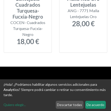
Cuadrados
Lentejuelas
Turquesa-
ANG - 7771 Malla
Fucxia-Negro
Lentejuelas Oro
28,00 €
COCEN- Cuadrados
Turquesa-Fucxia-
Negro
18,00 €
Aviso legal
-
Política de privacidad
-
Política de devoluciones
¡Hola! ¿Podríamos habilitar algunos servicios adicionales para
-
Gastos de envío
-
Uso de cookies
-
Ajustes de Cookies
Analytics
? Siempre podrá cambiar o retirar su consentimiento más
tarde.
@ Tejidos escudero web
Quiero elegir
...
Descartar todas
De acuerdo