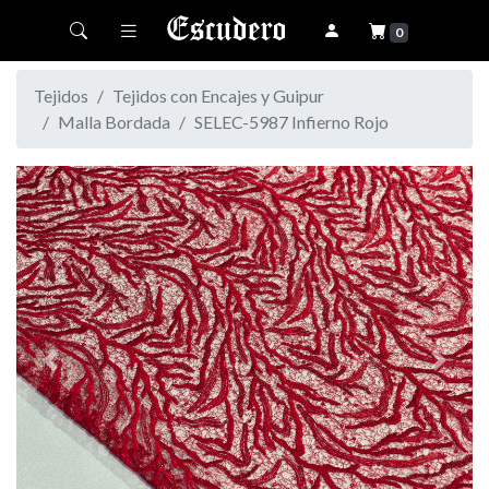
Toggle navigation
0
Tejidos
Tejidos con Encajes y Guipur
Malla Bordada
SELEC-5987 Infierno Rojo
Previous
Next