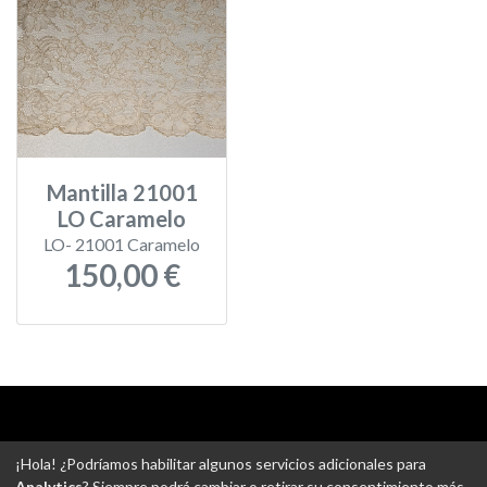
Mantilla 21001
LO Caramelo
LO- 21001 Caramelo
150,00 €
Aviso legal
-
Política de privacidad
-
Política de devoluciones
¡Hola! ¿Podríamos habilitar algunos servicios adicionales para
-
Gastos de envío
-
Uso de cookies
-
Ajustes de Cookies
Analytics
? Siempre podrá cambiar o retirar su consentimiento más