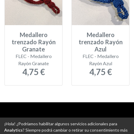
Medallero
Medallero
trenzado Rayón
trenzado Rayón
Granate
Azul
FLEC - Medallero
FLEC - Medallero
Rayón Granate
Rayón Azul
4,75 €
4,75 €
Aviso legal
-
Política de privacidad
-
Política de devoluciones
¡Hola! ¿Podríamos habilitar algunos servicios adicionales para
-
Gastos de envío
-
Uso de cookies
-
Ajustes de Cookies
Analytics
? Siempre podrá cambiar o retirar su consentimiento más