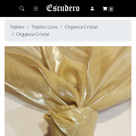
Toggle navigation
0
Tejidos
Tejidos Lisos
Organza Cristal
Organza Cristal