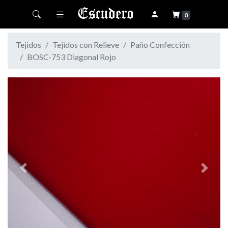
Toggle navigation
0
Tejidos
Tejidos con Relieve
Paño Confección
BOSC-753 Diagonal Rojo
Previous
Next