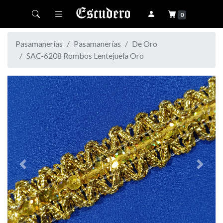
Toggle navigation
0
Pasamanerías
Pasamanerías
De Oro
SAC-6208 Rombos Lentejuela Oro
Previous
Next