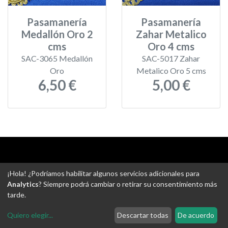
Pasamanería
Pasamanería
Medallón Oro 2
Zahar Metalico
cms
Oro 4 cms
SAC-3065 Medallón
SAC-5017 Zahar
Oro
Metalico Oro 5 cms
6,50 €
5,00 €
Aviso legal
-
Política de privacidad
-
Política de devoluciones
¡Hola! ¿Podríamos habilitar algunos servicios adicionales para
-
Gastos de envío
-
Uso de cookies
-
Ajustes de Cookies
Analytics
? Siempre podrá cambiar o retirar su consentimiento más
tarde.
@ Tejidos escudero web
Quiero elegir
...
Descartar todas
De acuerdo