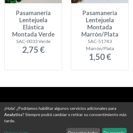
Pasamanería
Pasamanería
Lentejuela
Lentejuela
Elástica
Montada
Montada Verde
Marrón/Plata
SAC-0033 Verde
SAC-51743
2,75 €
Marrón/Plata
1,50 €
Aviso legal
-
Política de privacidad
-
Política de devoluciones
¡Hola! ¿Podríamos habilitar algunos servicios adicionales para
-
Gastos de envío
-
Uso de cookies
-
Ajustes de Cookies
Analytics
? Siempre podrá cambiar o retirar su consentimiento más
tarde.
@ Tejidos escudero web
Quiero elegir
...
Descartar todas
De acuerdo