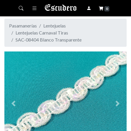
Toggle navigation
0
Pasamanerías
Lentejuelas
Lentejuelas Carnaval Tiras
SAC-08404 Blanco Transparente
Previous
Next