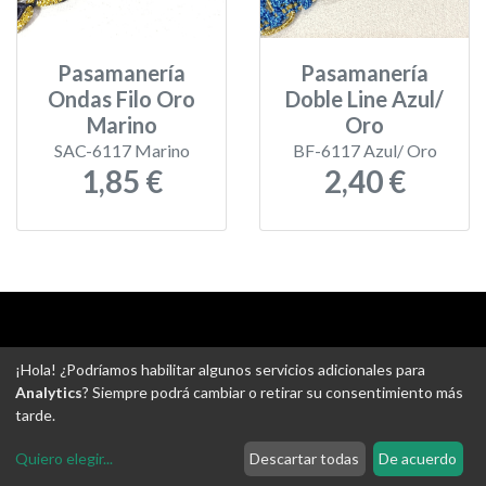
Pasamanería
Pasamanería
Ondas Filo Oro
Doble Line Azul/
Marino
Oro
SAC-6117 Marino
BF-6117 Azul/ Oro
1,85 €
2,40 €
Aviso legal
-
Política de privacidad
-
Política de devoluciones
¡Hola! ¿Podríamos habilitar algunos servicios adicionales para
-
Gastos de envío
-
Uso de cookies
-
Ajustes de Cookies
Analytics
? Siempre podrá cambiar o retirar su consentimiento más
tarde.
@ Tejidos escudero web
Quiero elegir
...
Descartar todas
De acuerdo