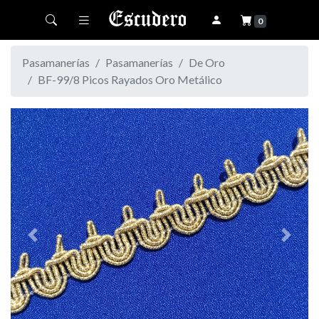
Toggle navigation
0
Pasamanerías
Pasamanerías
De Oro
BF-99/8 Picos Rayados Oro Metálico
Previous
Next