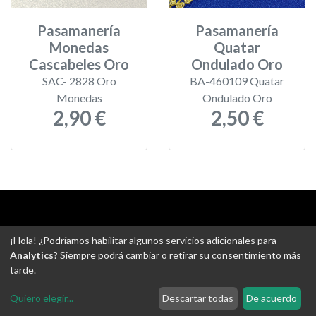
Pasamanería
Pasamanería
Monedas
Quatar
Cascabeles Oro
Ondulado Oro
SAC- 2828 Oro
BA-460109 Quatar
Monedas
Ondulado Oro
2,90 €
2,50 €
Aviso legal
-
Política de privacidad
-
Política de devoluciones
¡Hola! ¿Podríamos habilitar algunos servicios adicionales para
-
Gastos de envío
-
Uso de cookies
-
Ajustes de Cookies
Analytics
? Siempre podrá cambiar o retirar su consentimiento más
tarde.
@ Tejidos escudero web
Quiero elegir
...
Descartar todas
De acuerdo