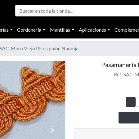
rías
Cordonería
Mantillas
Aplicaciones
Complemen
SAC-Moro Viejo Picos galón Naranja
Pasamanería R
Ref: SAC-Mo
Next