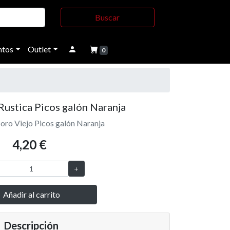
Buscar
tos
Outlet
0
ustica Picos galón Naranja
ro Viejo Picos galón Naranja
4,20 €
Añadir al carrito
Descripción